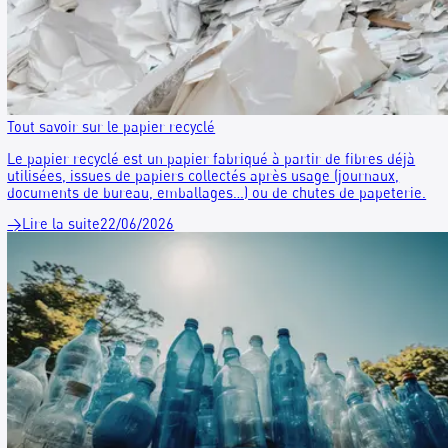
Quand conformité réglementaire rime avec engagement
environnemental.
→
Lire la suite
08/07/2026
Tout savoir sur le papier recyclé
Le papier recyclé est un papier fabriqué à partir de fibres dé
utilisées, issues de papiers collectés après usage (journaux,
documents de bureau, emballages…) ou de chutes de papete
→
Lire la suite
22/06/2026