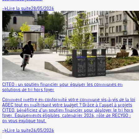
Cas client : Marie Surgelés
Marie Surgelés accélère sa démarche RSE grâce au recycla
ses tenues jetables.
→
Lire la suite
28/05/2026