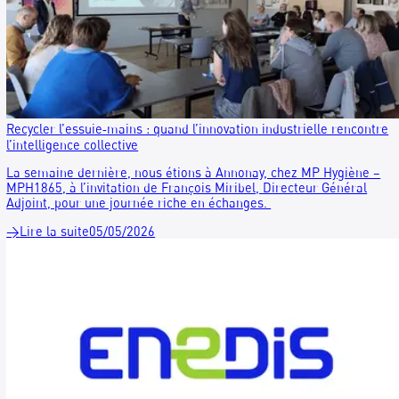
RECYGO participe au webinaire de la Gazette des communes
la loi AGEC
RECYGO est intervenu le 21 mai à 15h lors d’un webinaire
organisé par la Gazette des communes, consacré à une ques
désormais centrale pour les collectivités : comment passer 
loi AGEC à des actions concrètes sur le terrain ?
→
Lire la suite
26/05/2026