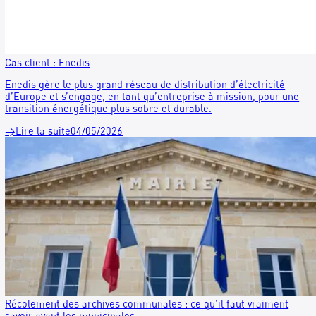
Recycler l’essuie‑mains : quand l’innovation industrielle ren
l’intelligence collective
La semaine dernière, nous étions à Annonay, chez MP Hygiè
MPH1865, à l’invitation de François Miribel, Directeur Génér
Adjoint, pour une journée riche en échanges.
→
Lire la suite
05/05/2026