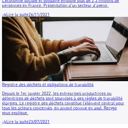
Cas client : Groupama Méditerranée
Pour sécuriser les données confidentielles de ses 1520
collaborateurs répartis sur 247 agences, Groupama Médite
a choisi RECYGO. Ce partenariat permet aujourd'hui au grou
mutualiste d'allier exigence réglementaire, performance
économique et engagement écologique grâce à une collecte
sécurisée de ses documents.
→
Lire la suite
10/01/2023