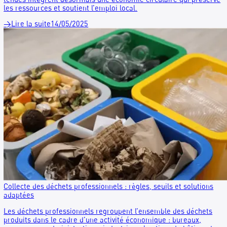
Cas client : Rexel
REXEL, acteur incontournable de la distribution de matériel
électrique, souhaitait une solution de tri, collecte et recycla
ses principaux déchets.
→
Lire la suite
16/09/2025
Recyclage textile hospitalier : RESAH s’allie avec RECYGO
Le RESAH, acteur clé des achats hospitaliers responsables,