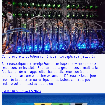
RGPD et documents papiers : quel règlement ?
Entré en vigueur le 25 mai 2018 dans l'union européenne, le
règlement général sur la protection des données (RGPD) en
le traitement et l'utilisation des données personnelles au se
tout organisme public ou privé : entreprise, collectivité,
association...
→
Lire la suite
19/03/2025