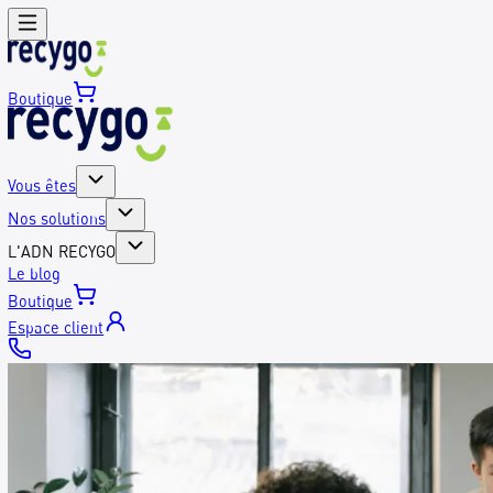
Boutique
Vous êtes
Nos solutions
L'ADN RECYGO
Le blog
Boutique
Espace client