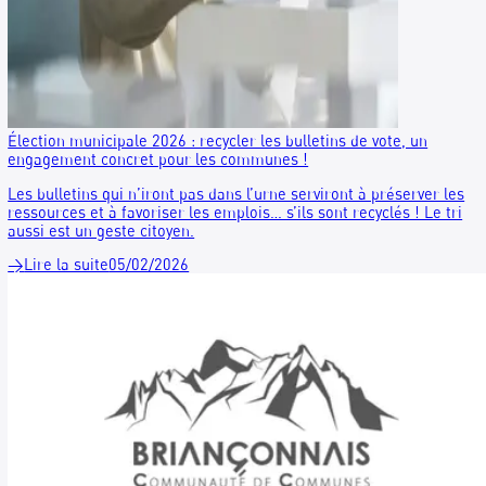
Récolement des archives communales : ce qu’il faut vraimen
savoir avant les municipales
À chaque renouvellement municipal, les communes doivent
effectuer une opération indispensable mais parfois méconnu
récolement des archives. Cette étape réglementaire est
essentielle pour garantir la continuité administrative, la
transparence démocratique et la sécurité juridique des élus
comme de la collectivité. Mais de quoi s’agit-il exactement ?
Quand doit-on le faire ? Et surtout : que fait-on des archives
devenues éliminables à l’issue de cette opération ? Plongeo
dans le sujet.
→
Lire la suite
25/02/2026