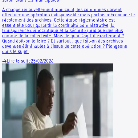
Cas client : Enedis
Enedis gère le plus grand réseau de distribution d’électricit
d’Europe et s’engage, en tant qu’entreprise à mission, pour
transition énergétique plus sobre et durable.
→
Lire la suite
04/05/2026